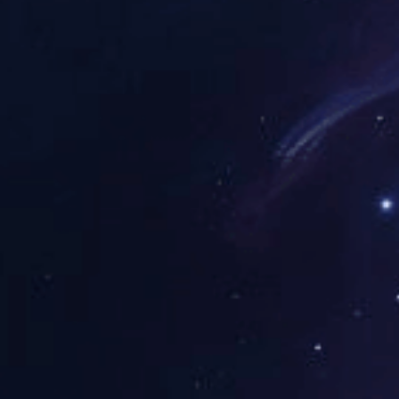
西甲
2023-10-25
皇马主场大捷：维尼修斯双响，锁定积分
首
在伯纳乌的万众瞩目下，皇家马德里以一场酣畅淋漓的
巩固了他们的领跑位置，新星的爆发成为比赛的关键。
世界杯
2023-10-23