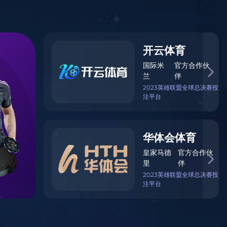
欢迎来到狗子28，您的专业体育资讯平台！
首页
足球
篮球
NBA
世界杯
分析
关于我们