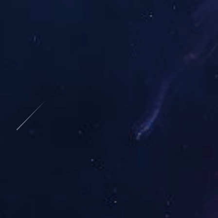
英超
曼城豪取三冠王伟业，瓜迪奥拉战术封
回顾赛季精彩瞬间，深入分析关键战役的转折点。
最新资讯