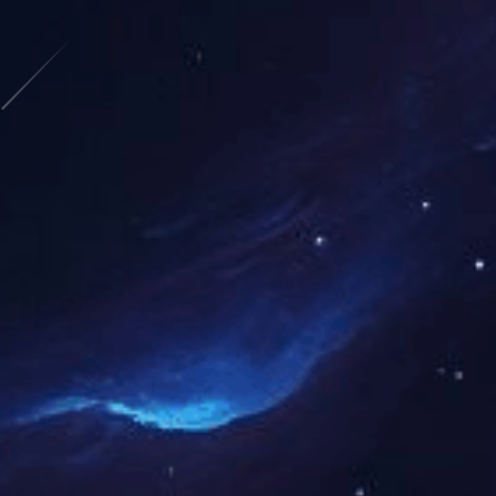
2026世界杯预选赛前瞻：亚洲区竞争格局
随着最新一轮比分的出炉，亚洲区出线形势变得扑朔迷
传统强队面临挑战，黑马球队伺机而动。
网球
2023-10-21
ATP年终总决赛：德约科维奇冲击第11冠
塞尔维亚天王状态火热，在小组赛阶段未失一盘，展现