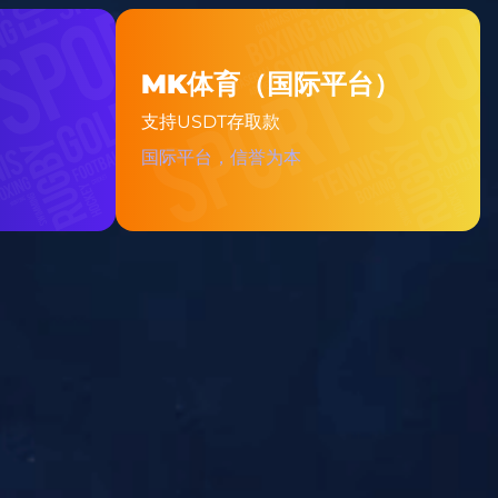
杯？
看更多 >
实时比分
转晋
进行中 75'
2 : 1
利物浦 vs 切尔西
完场
108 : 105
湖人 vs 凯尔特人
球员
20:45
VS