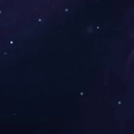
致的竞技状态和强大的心理素质。
赛事分析与百科
球队百科：巴塞罗那 (FC Barcelona)