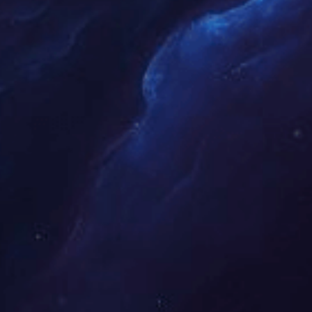
生变
AC米兰复兴之路：新援表现亮眼，战术体系
熟
离，
红黑军团在经历了赛季初的动荡后逐渐找回节奏，新援的
入让球队的进攻端变得更加立体和高效。
数据分析
2023-10-20
深度解析：为什么高位逼抢是现代足球的主
流？
了极