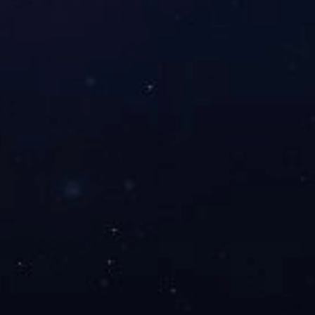
联赛的传统强队之一。以其独特的"Tiki-Taka"传控战术闻名
星。诺坎普球场更是无数球迷心中的圣地。
代球员的涌现为这支百年老店注入了新的活力。无论是技术流打
平。
接
体育百科
球队百科
区
球员百科
区
规则解读
题
历史数据