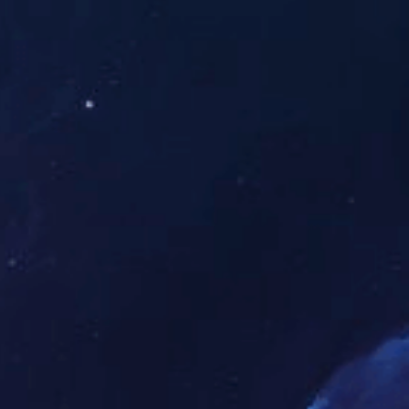
拜仁 vs 多特
22:00
VS
皇马 vs 马竞
英超积分榜
#
球队
胜
分
1
曼城
28
72
2
阿森纳
26
69
3
利物浦
25
66
4
阿斯顿维拉
20
55
5
热刺
19
52