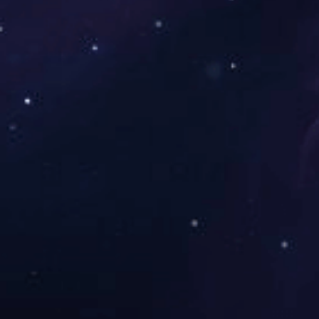
致的竞技状态和强大的心理素质。
赛事分析与百科
球队百科：巴塞罗那 (FC Barcelona)