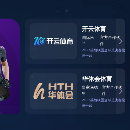
欢迎来到狗子28，您的专业体育资讯平台！
首页
足球
篮球
NBA
世界杯
分析
关于我们