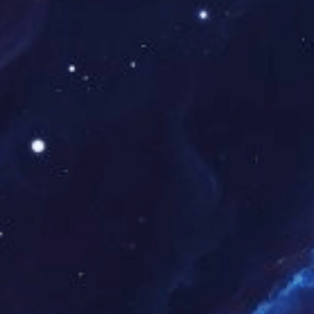
NBA
2023-10-24
榜榜
勇士队新赛季阵容调整：库里领衔，防守升
金州勇士队在这个休赛期进行了大胆的人员轮换，旨在解
上赛季暴露出的防守问题，新赛季目标直指总冠军。
胜利
意甲
2023-10-22