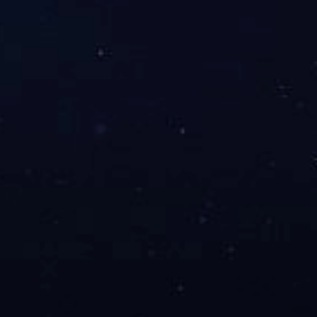
于
法
联系我们
商务合作
意见反馈
隐私政策
用户协议