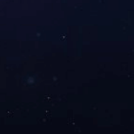
联赛的传统强队之一。以其独特的"Tiki-Taka"传控战术闻名
星。诺坎普球场更是无数球迷心中的圣地。
代球员的涌现为这支百年老店注入了新的活力。无论是技术流打
平。
接
体育百科
球队百科
区
球员百科
区
规则解读
题
历史数据