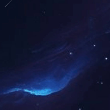
2026世界杯预选赛前瞻：亚洲区竞争格局
随着最新一轮比分的出炉，亚洲区出线形势变得扑朔迷
传统强队面临挑战，黑马球队伺机而动。
网球
2023-10-21
ATP年终总决赛：德约科维奇冲击第11冠
塞尔维亚天王状态火热，在小组赛阶段未失一盘，展现