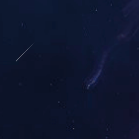
英超
曼城豪取三冠王伟业，瓜迪奥拉战术封
回顾赛季精彩瞬间，深入分析关键战役的转折点。
最新资讯