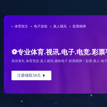
2026年8月6日星期四
狗子28