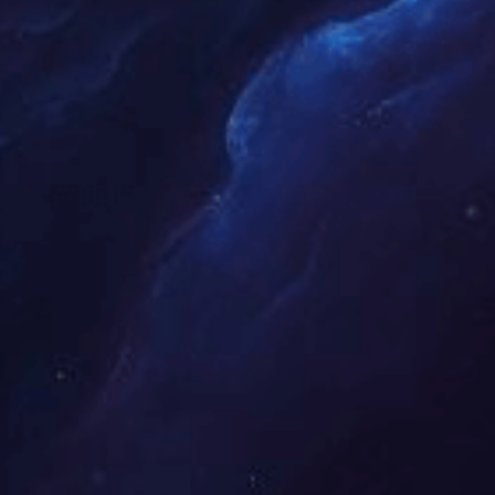
生变
AC米兰复兴之路：新援表现亮眼，战术体系
熟
离，
红黑军团在经历了赛季初的动荡后逐渐找回节奏，新援的
入让球队的进攻端变得更加立体和高效。
数据分析
2023-10-20
深度解析：为什么高位逼抢是现代足球的主
流？
了极