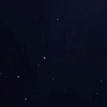
巴塞罗那足球俱乐部，简称巴萨，是西班牙足球甲级
世，培养了梅西、哈维、伊涅斯塔等无数传奇球
近年来，俱乐部在重建中寻找新的平衡，年轻一
还是青训体系，巴萨始终代表着世界足坛的高水
关于狗子28
快速链
首页
狗子28是一个专注于提供高质量体育赛事
资讯的平台。我们致力于为全球体育爱好
足球专
者提供最及时的比赛结果、深度的赛事分
篮球专
析以及专业的球队与球员百科。无论您热
爱足球、篮球还是其他运动，这里都是您
NBA专